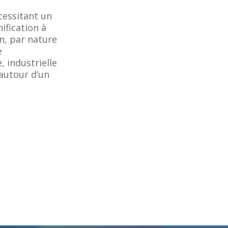
cessitant un
ification à
n, par nature
e
 industrielle
autour d’un