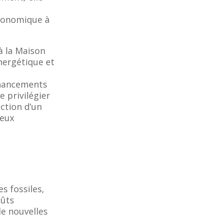
économique à
à la Maison
énergétique et
inancements
e privilégier
uction d’un
jeux
s fossiles,
oûts
de nouvelles