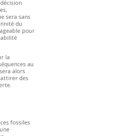
 décision
es,
ue sera sans
ennité du
mageable pour
abilité
r la
nséquences au
sera alors
’attirer des
erte.
ces fossiles
 une