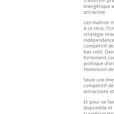
transition pr
énergétique a
attractive
Les maîtres mo
A ce titre, l’
stratégie mis
indépendance
compétitif de 
bas coût. Dan
fortement com
politique d’or
l’extension d
Seule une éne
compétitif dé
attractivité
Et pour se fa
disponible et
transformatio