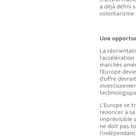
a déjà défini
volontarisme c
Une opportun
La réorientat
l’accélératio
marchés améri
l’Europe devi
d’offre devrai
investissement
technologique
L’Europe se t
renoncer à sa
imprévisible 
ne doit pas to
l’indépendanc