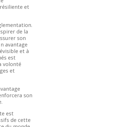
ce
ésiliente et
églementation.
nspirer de la
assurer son
un avantage
évisible et à
nés est
a volonté
ages et
 avantage
enforcera son
.
te est
sifs de cette
este du monde