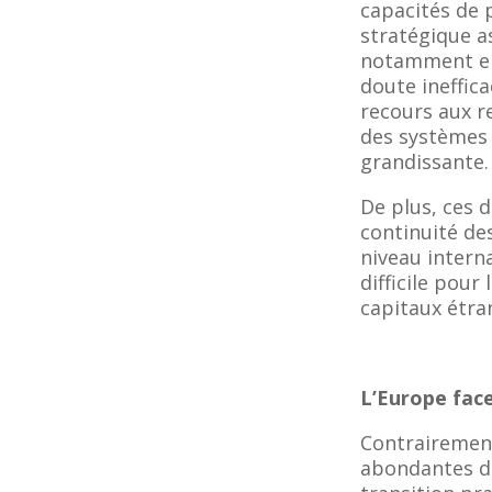
capacités de 
stratégique a
notamment en 
doute ineffic
recours aux r
des systèmes 
grandissante.
De plus, ces d
continuité de
niveau interna
difficile pour
capitaux étra
L’Europe face
Contrairement
abondantes dis