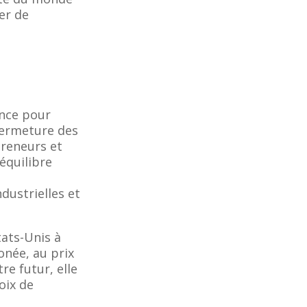
er de
ance pour
 fermeture des
preneurs et
équilibre
dustrielles et
tats-Unis à
onée, au prix
e futur, elle
oix de