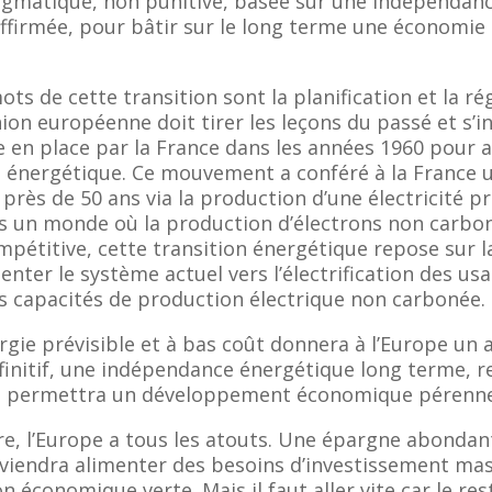
agmatique, non punitive, basée sur une indépendan
ffirmée, pour bâtir sur le long terme une économie r
ts de cette transition sont la planification et la r
Union européenne doit tirer les leçons du passé et s’i
e en place par la France dans les années 1960 pour 
 énergétique. Ce mouvement a conféré à la France 
près de 50 ans via la production d’une électricité pr
s un monde où la production d’électrons non carbo
pétitive, cette transition énergétique repose sur l
ienter le système actuel vers l’électrification des us
es capacités de production électrique non carbonée.
rgie prévisible et à bas coût donnera à l’Europe un
finitif, une indépendance énergétique long terme, r
 et permettra un développement économique pérenne
ire, l’Europe a tous les atouts. Une épargne abondan
 viendra alimenter des besoins d’investissement mas
n économique verte. Mais il faut aller vite car le r