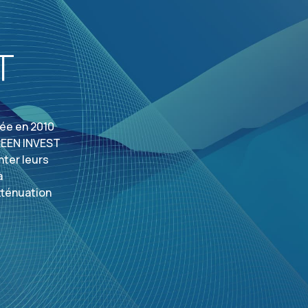
T
ée en 2010
GREEN INVEST
nter leurs
à
atténuation