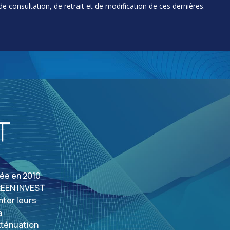
e consultation, de retrait et de modification de ces dernières.
T
ée en 2010
GREEN INVEST
nter leurs
à
atténuation