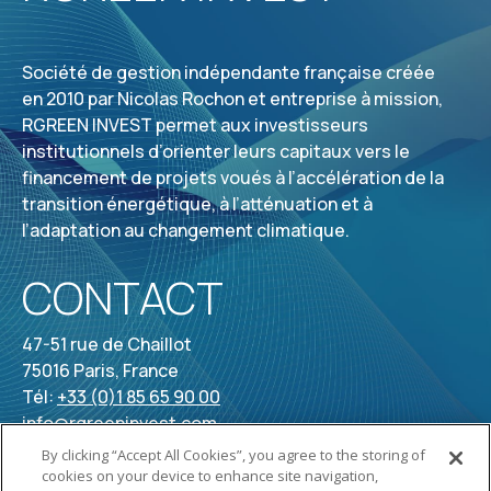
Société de gestion indépendante française créée
en 2010 par Nicolas Rochon et entreprise à mission,
RGREEN INVEST permet aux investisseurs
institutionnels d’orienter leurs capitaux vers le
financement de projets voués à l’accélération de la
transition énergétique, à l’atténuation et à
l’adaptation au changement climatique.
CONTACT
47-51 rue de Chaillot
75016 Paris, France
Tél:
+33 (0)1 85 65 90 00
info@rgreeninvest.com
By clicking “Accept All Cookies”, you agree to the storing of
cookies on your device to enhance site navigation,