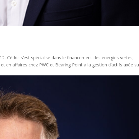
 Cédric s’est spécialisé dans le financement des énergies vertes,
et en affaires chez PWC et Bearing Point à la gestion d’actifs axée su