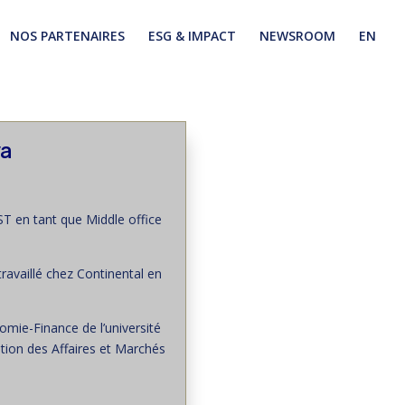
NOS PARTENAIRES
ESG & IMPACT
NEWSROOM
EN
va
T en tant que Middle office
ravaillé chez Continental en
nomie-Finance de l’université
tion des Affaires et Marchés