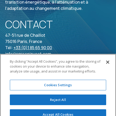
transition énergétique, à l’atténuation et à
l’adaptation au changement climatique.
CONTACT
47-51 rue de Chaillot
75016 Paris, France
Tél:
+33 (0)1 85 65 90 00
info@rgreeninvest.com
By clicking “Accept All Cookies”, you agree to the storing of
cookies on your device to enhance site navigation,
analyze site usage, and assist in our marketing efforts.
Cookies Settings
MENTIONS LÉGALES
•
INFORMATIONS RÉ
GESTION DES COOKIES
•
POLITIQ
Reject All
Accept All Cookies