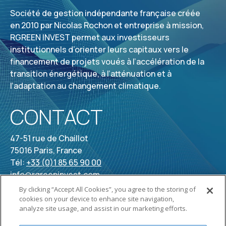
Société de gestion indépendante française créée
en 2010 par Nicolas Rochon et entreprise à mission,
RGREEN INVEST permet aux investisseurs
institutionnels d’orienter leurs capitaux vers le
financement de projets voués à l’accélération de la
transition énergétique, à l’atténuation et à
l’adaptation au changement climatique.
CONTACT
47-51 rue de Chaillot
75016 Paris, France
Tél:
+33 (0)1 85 65 90 00
info@rgreeninvest.com
By clicking “Accept All Cookies”, you agree to the storing of
cookies on your device to enhance site navigation,
analyze site usage, and assist in our marketing efforts.