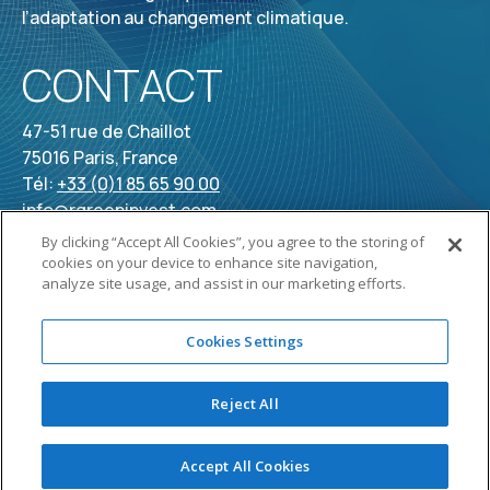
l’adaptation au changement climatique.
CONTACT
47-51 rue de Chaillot
75016 Paris, France
Tél:
+33 (0)1 85 65 90 00
info@rgreeninvest.com
By clicking “Accept All Cookies”, you agree to the storing of
cookies on your device to enhance site navigation,
analyze site usage, and assist in our marketing efforts.
Cookies Settings
MENTIONS LÉGALES
•
INFORMATIONS RÉ
GESTION DES COOKIES
•
POLITIQ
Reject All
Accept All Cookies